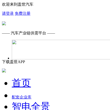
欢迎来到盖世汽车
请登录
免费注册
—— 汽车产业链供需平台 ——
下载盖世APP
首页
配套企业库
智电全景