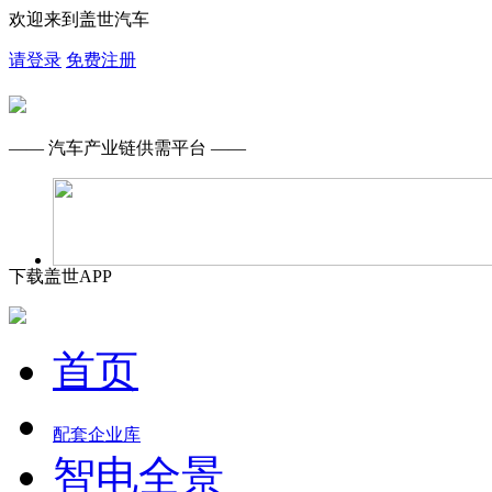
欢迎来到盖世汽车
请登录
免费注册
—— 汽车产业链供需平台 ——
下载盖世APP
首页
配套企业库
智电全景