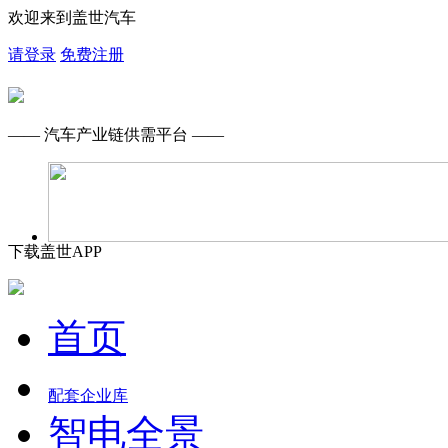
欢迎来到盖世汽车
请登录
免费注册
—— 汽车产业链供需平台 ——
下载盖世APP
首页
配套企业库
智电全景