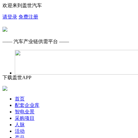
欢迎来到盖世汽车
请登录
免费注册
—— 汽车产业链供需平台 ——
下载盖世APP
首页
配套企业库
智电全景
采购项目
人脉
活动
产品