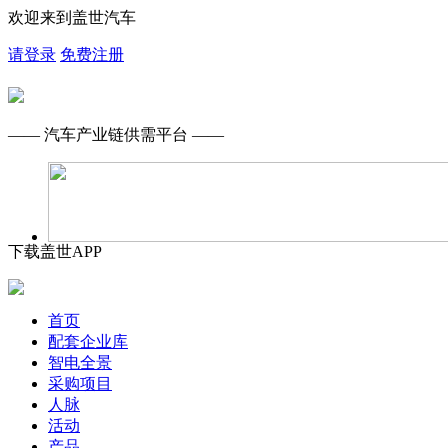
欢迎来到盖世汽车
请登录
免费注册
—— 汽车产业链供需平台 ——
下载盖世APP
首页
配套企业库
智电全景
采购项目
人脉
活动
产品