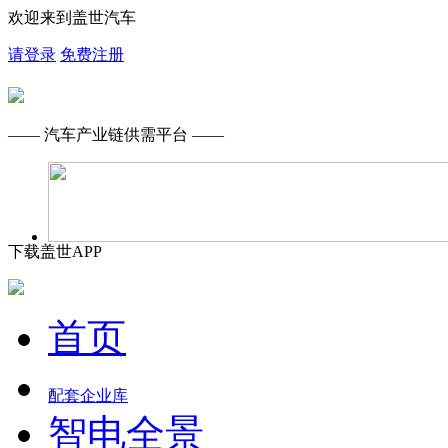
欢迎来到盖世汽车
请登录
免费注册
—— 汽车产业链供需平台 ——
下载盖世APP
首页
配套企业库
智电全景