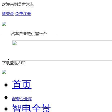
欢迎来到盖世汽车
请登录
免费注册
—— 汽车产业链供需平台 ——
下载盖世APP
首页
配套企业库
智电全景