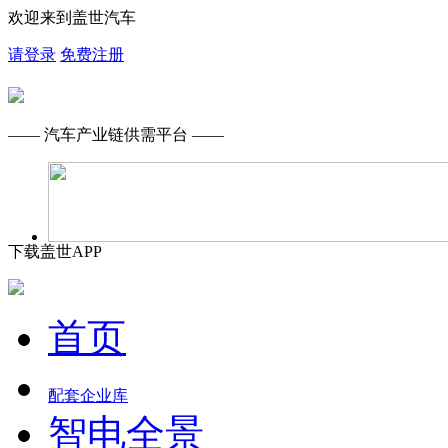
欢迎来到盖世汽车
请登录
免费注册
—— 汽车产业链供需平台 ——
下载盖世APP
首页
配套企业库
智电全景