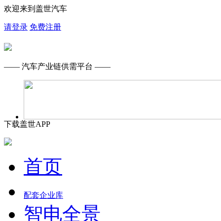
欢迎来到盖世汽车
请登录
免费注册
—— 汽车产业链供需平台 ——
下载盖世APP
首页
配套企业库
智电全景