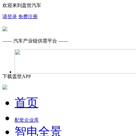
欢迎来到盖世汽车
请登录
免费注册
—— 汽车产业链供需平台 ——
下载盖世APP
首页
配套企业库
智电全景