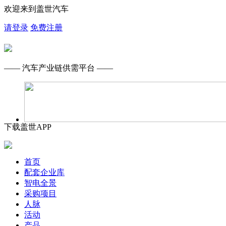
欢迎来到盖世汽车
请登录
免费注册
—— 汽车产业链供需平台 ——
下载盖世APP
首页
配套企业库
智电全景
采购项目
人脉
活动
产品