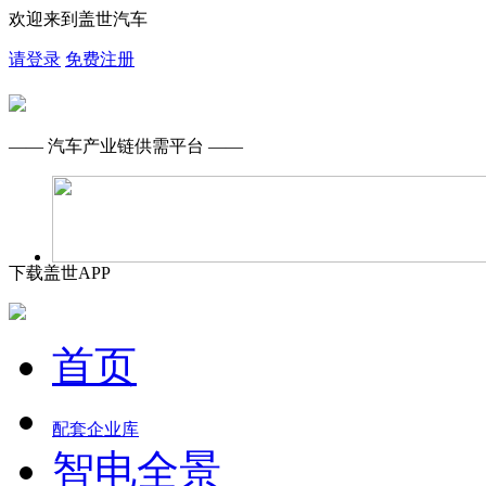
欢迎来到盖世汽车
请登录
免费注册
—— 汽车产业链供需平台 ——
下载盖世APP
首页
配套企业库
智电全景