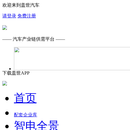
欢迎来到盖世汽车
请登录
免费注册
—— 汽车产业链供需平台 ——
下载盖世APP
首页
配套企业库
智电全景