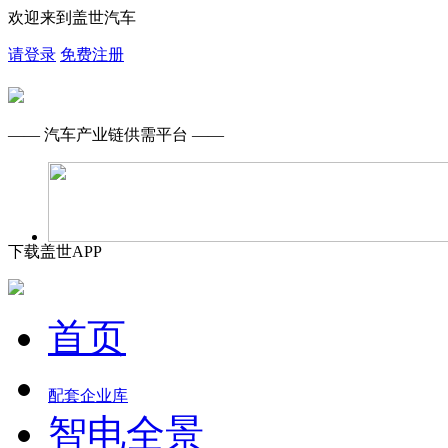
欢迎来到盖世汽车
请登录
免费注册
—— 汽车产业链供需平台 ——
下载盖世APP
首页
配套企业库
智电全景