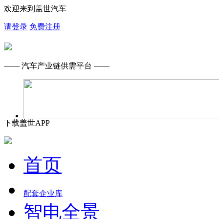
欢迎来到盖世汽车
请登录
免费注册
—— 汽车产业链供需平台 ——
下载盖世APP
首页
配套企业库
智电全景