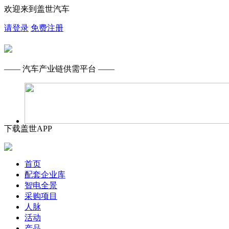
欢迎来到盖世汽车
请登录
免费注册
—— 汽车产业链供需平台 ——
下载盖世APP
首页
配套企业库
智电全景
采购项目
人脉
活动
产品