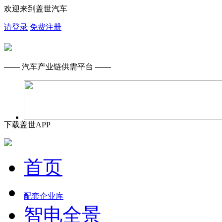
欢迎来到盖世汽车
请登录
免费注册
—— 汽车产业链供需平台 ——
下载盖世APP
首页
配套企业库
智电全景