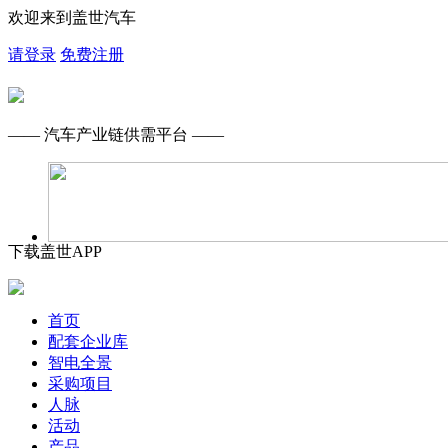
欢迎来到盖世汽车
请登录
免费注册
—— 汽车产业链供需平台 ——
下载盖世APP
首页
配套企业库
智电全景
采购项目
人脉
活动
产品