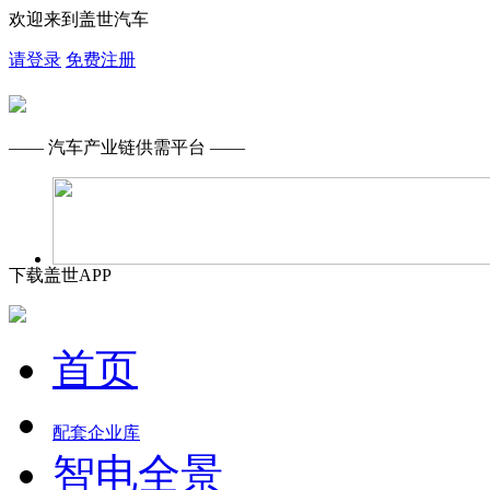
欢迎来到盖世汽车
请登录
免费注册
—— 汽车产业链供需平台 ——
下载盖世APP
首页
配套企业库
智电全景