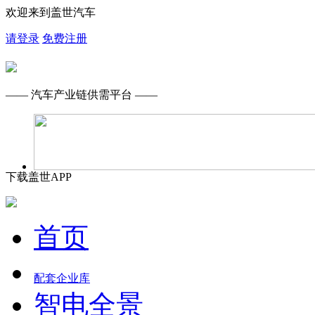
欢迎来到盖世汽车
请登录
免费注册
—— 汽车产业链供需平台 ——
下载盖世APP
首页
配套企业库
智电全景