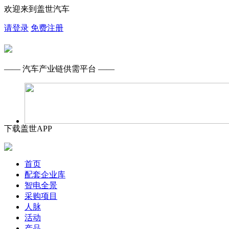
欢迎来到盖世汽车
请登录
免费注册
—— 汽车产业链供需平台 ——
下载盖世APP
首页
配套企业库
智电全景
采购项目
人脉
活动
产品