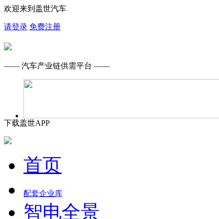
欢迎来到盖世汽车
请登录
免费注册
—— 汽车产业链供需平台 ——
下载盖世APP
首页
配套企业库
智电全景