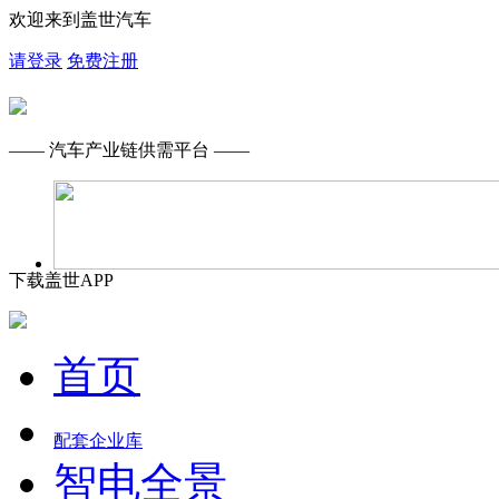
欢迎来到盖世汽车
请登录
免费注册
—— 汽车产业链供需平台 ——
下载盖世APP
首页
配套企业库
智电全景