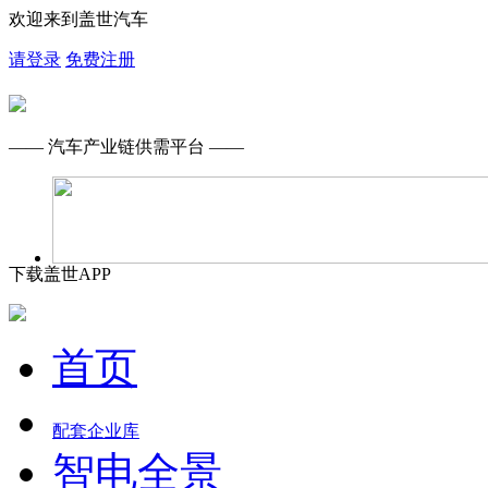
欢迎来到盖世汽车
请登录
免费注册
—— 汽车产业链供需平台 ——
下载盖世APP
首页
配套企业库
智电全景