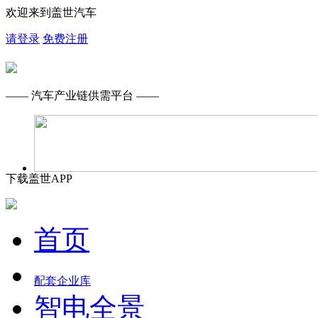
欢迎来到盖世汽车
请登录
免费注册
—— 汽车产业链供需平台 ——
下载盖世APP
首页
配套企业库
智电全景