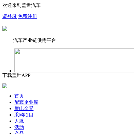
欢迎来到盖世汽车
请登录
免费注册
—— 汽车产业链供需平台 ——
下载盖世APP
首页
配套企业库
智电全景
采购项目
人脉
活动
产品