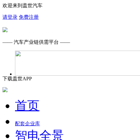
欢迎来到盖世汽车
请登录
免费注册
—— 汽车产业链供需平台 ——
下载盖世APP
首页
配套企业库
智电全景