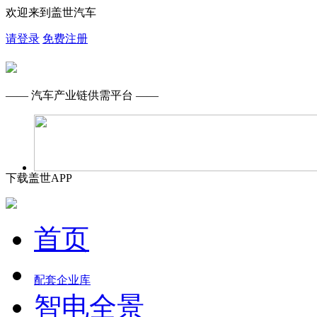
欢迎来到盖世汽车
请登录
免费注册
—— 汽车产业链供需平台 ——
下载盖世APP
首页
配套企业库
智电全景