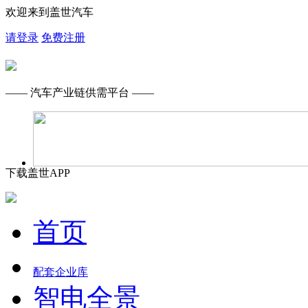
欢迎来到盖世汽车
请登录
免费注册
—— 汽车产业链供需平台 ——
下载盖世APP
首页
配套企业库
智电全景