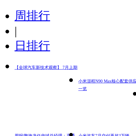
周排行
|
日排行
【全球汽车新技术观察】 7月上期
小米澎程N90 Max核心配套供
一览
周报|陶海龙任华域总经理；高通
小米汽车7月交付再超3万辆