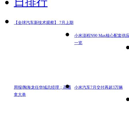
日排行
【全球汽车新技术观察】 7月上期
小米澎程N90 Max核心配套供
一览
周报|陶海龙任华域总经理；高通
小米汽车7月交付再超3万辆
拿大单