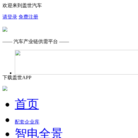
欢迎来到盖世汽车
请登录
免费注册
—— 汽车产业链供需平台 ——
下载盖世APP
首页
配套企业库
智电全景