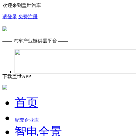
欢迎来到盖世汽车
请登录
免费注册
—— 汽车产业链供需平台 ——
下载盖世APP
首页
配套企业库
智电全景