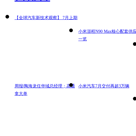
【全球汽车新技术观察】 7月上期
小米澎程N90 Max核心配套供
一览
周报|陶海龙任华域总经理；高通
小米汽车7月交付再超3万辆
拿大单