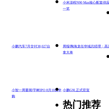
小米澎程N90 Max核心配套供
一览
小鹏汽车7月交付38,027台
周报|陶海龙任华域总经理；高
拿大单
小智一周要闻|宇树IPO 8月10日申
小鹏G9L正式官宣
购
热门推荐