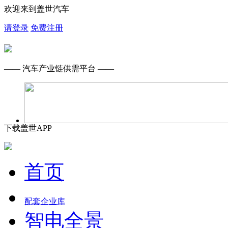
欢迎来到盖世汽车
请登录
免费注册
—— 汽车产业链供需平台 ——
下载盖世APP
首页
配套企业库
智电全景