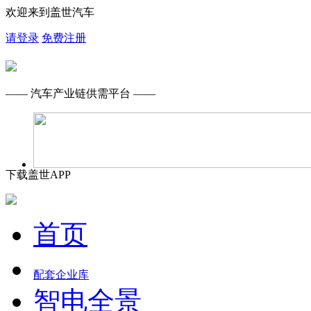
欢迎来到盖世汽车
请登录
免费注册
—— 汽车产业链供需平台 ——
下载盖世APP
首页
配套企业库
智电全景