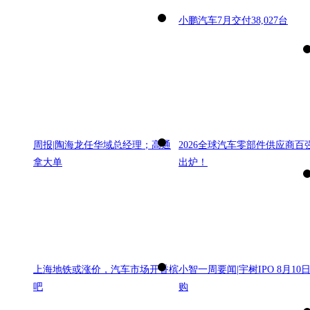
小鹏汽车7月交付38,027台
周报|陶海龙任华域总经理；高通
2026全球汽车零部件供应商百
拿大单
出炉！
上海地铁或涨价，汽车市场开香槟
小智一周要闻|宇树IPO 8月10
吧
购