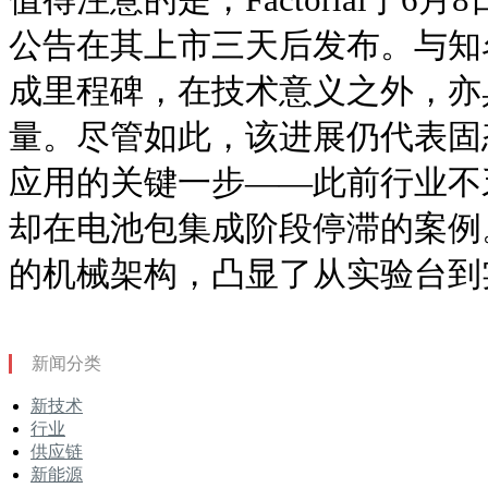
公告在其上市三天后发布。与知
成里程碑，在技术意义之外，亦
量。尽管如此，该进展仍代表固
应用的关键一步——此前行业不
却在电池包集成阶段停滞的案例
的机械架构，凸显了从实验台到
新闻分类
新技术
行业
供应链
新能源