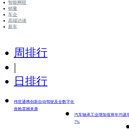
智能网联
销量
车企
高端访谈
新车
周排行
|
日排行
伟世通携创新自动驾驶及全数字化
座舱震撼来袭
汽车轴承工业增加值将年均递
7%