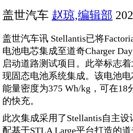
盖世汽车
赵琼,编辑部
202
盖世汽车讯 Stellantis已将Fact
电池电芯集成至道奇Charger D
启动道路测试项目。此举标志着
现固态电池系统集成。该电池电
能量密度为375 Wh/kg，可在1
的快充。
此次集成采用了Stellantis
配基于STLA Large平台打造的道奇C