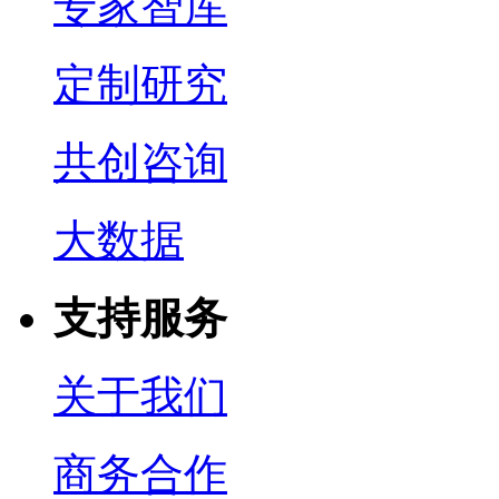
专家智库
定制研究
共创咨询
大数据
支持服务
关于我们
商务合作