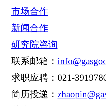
市场合作
新闻合作
研究院咨询
联系邮箱：
info@gasgo
求职应聘：021-3919780
简历投递：
zhaopin@ga