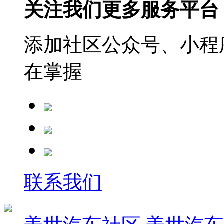
关注我们更多服务平台
添加社区公众号、小程序
在掌握
联系我们