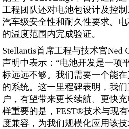
工程团队还对电池包设计及控制
汽车级安全性和耐久性要求。电芯性
的温度范围内完成验证。
Stellantis首席工程与技术官Ned
声明中表示：“电池开发是一项
标远远不够。我们需要一个能在
的系统。这一里程碑表明，我们
户，有望带来更长续航、更快充
样重要的是，FEST®技术与现
度兼容，为我们规模化应用该技