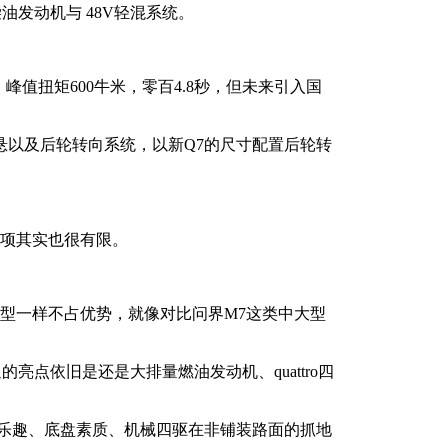
柴油发动机与 48V轻混系统。
，峰值扭矩600牛米，零百4.8秒，但未来引入国
装空悬以及后轮转向系统，以新Q7的尺寸配置后轮转
势项其实也很有限。
车型一样不占优势，就像对比问界M7这类中大型
亮点依旧是还是大排量燃油发动机、quattro四
驶乐趣、底盘素质、机械四驱在非铺装路面的抓地