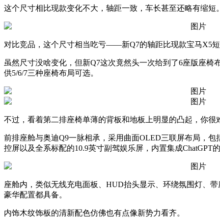
这个尺寸相比现款变化不大，轴距一致，车长甚至还略有缩短
对比竞品，这个尺寸相当吃亏——新Q7的轴距比现款宝马X5短了
虽然尺寸没啥变化，但新Q7这次竟然头一次给到了6座版座椅
供5/6/7三种座椅布局可选。
不过，看着第二排座椅单薄的背板和地板上明显的凸起，你很
前排座舱与奥迪Q9一脉相承，采用曲面OLED三联屏布局，包括1
控屏以及全系标配的10.9英寸副驾娱乐屏，内置集成ChatGPT
座舱内，类似无线充电面板、HUD抬头显示、环绕氛围灯、带座椅震动
豪华配置都具备。
内饰木纹饰板的清新配色仿佛也有点像新势力看齐。