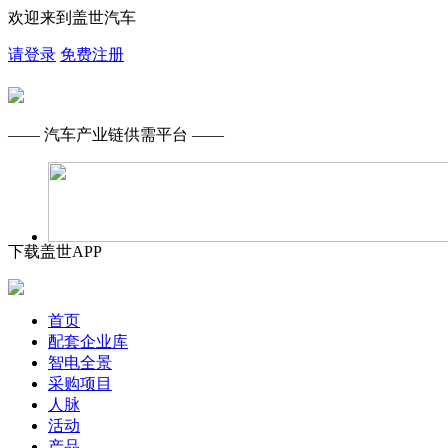
欢迎来到盖世汽车
请登录
免费注册
—— 汽车产业链供需平台 ——
下载盖世APP
首页
配套企业库
智电全景
采购项目
人脉
活动
产品