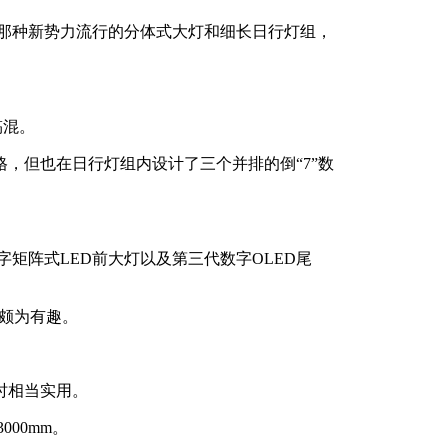
头那种新势力流行的分体式大灯和细长日行灯组，
搞混。
，但也在日行灯组内设计了三个并排的倒“7”数
字矩阵式LED前大灯以及第三代数字OLED尾
”颇为有趣。
时相当实用。
000mm。