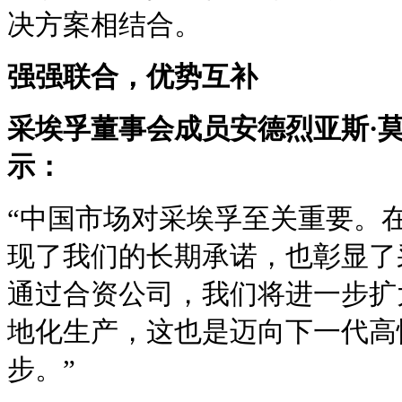
决方案相结合。
强强联合，优势互补
采埃孚董事会成员安德烈亚斯·莫泽（A
示：
“中国市场对采埃孚至关重要。在
现了我们的长期承诺，也彰显了
通过合资公司，我们将进一步扩
地化生产，这也是迈向下一代高
步。”