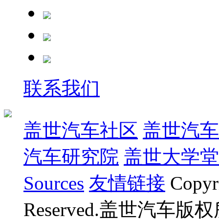
联系我们
盖世汽车社区
盖世汽车
汽车研究院
盖世大学堂
Sources
友情链接
Copyr
Reserved.盖世汽车版