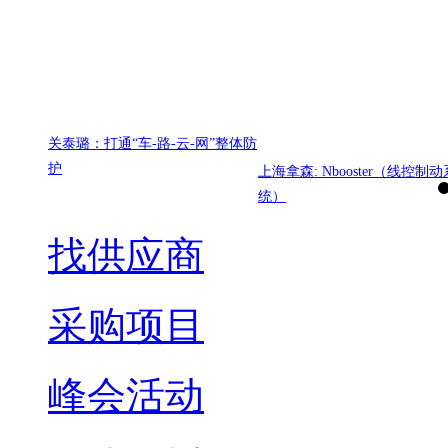
关泰璐：打通“车-路-云-网”整体防
护
上海拿森: Nbooster（线控制动
统）
找供应商
采购项目
峰会活动