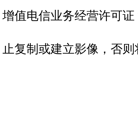
增值电信业务经营许可证 沪B
07023350号
沪公网安备 310
止复制或建立影像，否则