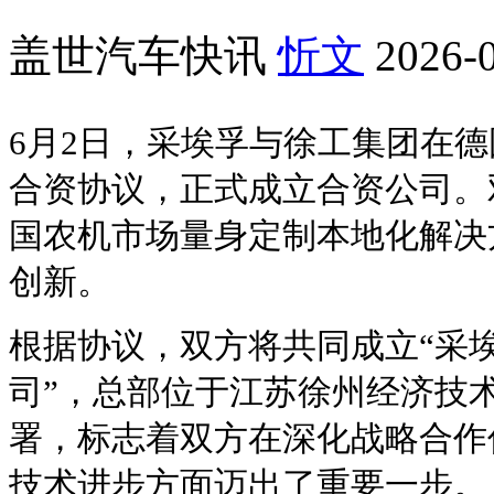
盖世汽车快讯
忻文
2026-0
6月2日，采埃孚与徐工集团在
合资协议，正式成立合资公司。
国农机市场量身定制本地化解决
创新。
根据协议，双方将共同成立“采
司”，总部位于江苏徐州经济技
署，标志着双方在深化战略合作
技术进步方面迈出了重要一步。