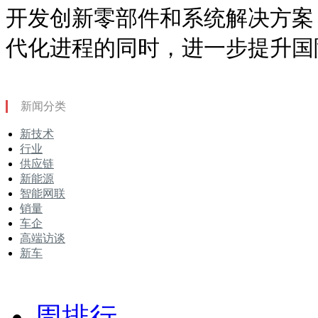
开发创新零部件和系统解决方案
代化进程的同时，进一步提升国
新闻分类
新技术
行业
供应链
新能源
智能网联
销量
车企
高端访谈
新车
周排行