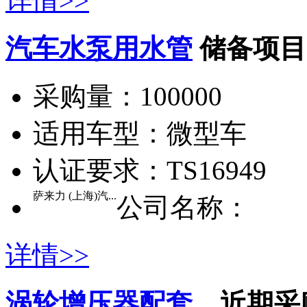
详情>>
汽车水泵用水管
储备项目
采购量：
100000
适用车型：
微型车
认证要求：
TS16949
萨来力 (上海)汽...
公司名称：
详情>>
涡轮增压器配套...
近期采