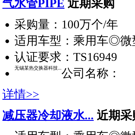
气水管PIPE
近期采购
采购量：
100万个/年
适用车型：
乘用车◎微
认证要求：
TS16949
无锡某热交换器科技...
公司名称：
详情>>
减压器冷却液水...
近期采