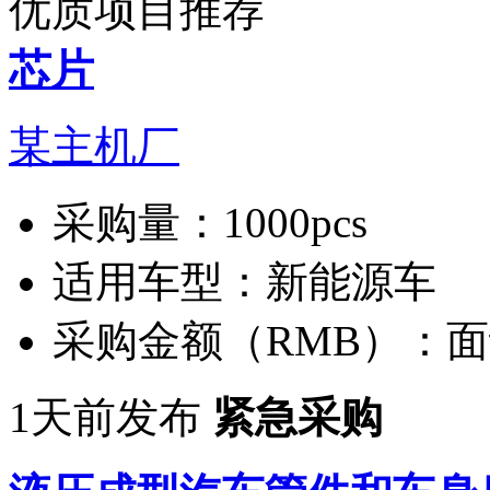
优质项目推荐
芯片
某主机厂
采购量：
1000pcs
适用车型：
新能源车
采购金额（RMB）：
面
1天前发布
紧急采购