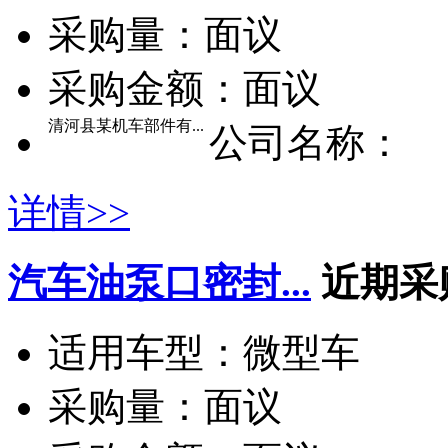
采购量：
面议
采购金额：
面议
清河县某机车部件有...
公司名称：
详情>>
汽车油泵口密封...
近期采
适用车型：
微型车
采购量：
面议