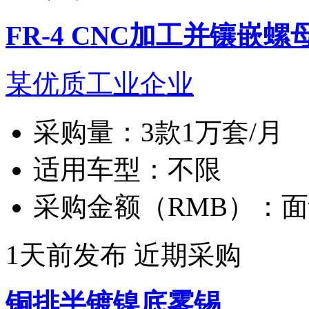
FR-4 CNC加工并镶嵌螺
某优质工业企业
采购量：
3款1万套/月
适用车型：
不限
采购金额（RMB）：
面
1天前发布
近期采购
铜排半镀镍底雾锡