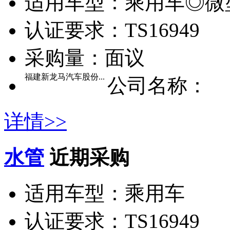
适用车型：
乘用车◎微
认证要求：
TS16949
采购量：
面议
福建新龙马汽车股份...
公司名称：
详情>>
水管
近期采购
适用车型：
乘用车
认证要求：
TS16949