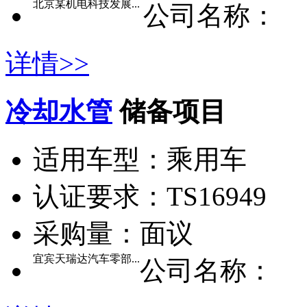
北京某机电科技发展...
公司名称：
详情>>
冷却水管
储备项目
适用车型：
乘用车
认证要求：
TS16949
采购量：
面议
宜宾天瑞达汽车零部...
公司名称：