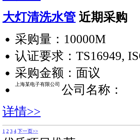
大灯清洗水管
近期采购
采购量：
10000M
认证要求：
TS16949, I
采购金额：
面议
上海某电子有限公司
公司名称：
详情>>
1
2
3
4
下一页>>