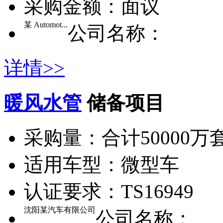
采购金额：
面议
某 Automot...
公司名称：
详情>>
暖风水管
储备项目
采购量：
合计50000万
适用车型：
微型车
认证要求：
TS16949
沈阳某汽车有限公司
公司名称：