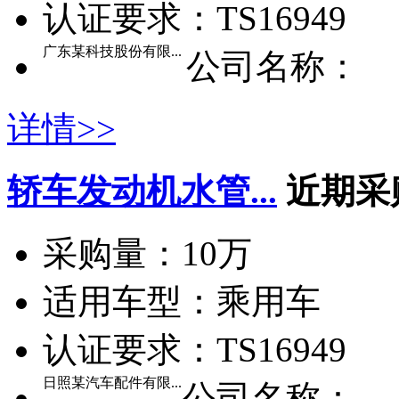
认证要求：
TS16949
广东某科技股份有限...
公司名称：
详情>>
轿车发动机水管...
近期采
采购量：
10万
适用车型：
乘用车
认证要求：
TS16949
日照某汽车配件有限...
公司名称：