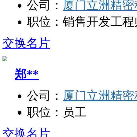
公司：
厦门立洲精密
职位：
销售开发工程
交换名片
郑**
公司：
厦门立洲精密
职位：
员工
交换名片