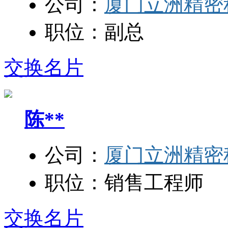
公司：
厦门立洲精密
职位：
副总
交换名片
陈**
公司：
厦门立洲精密
职位：
销售工程师
交换名片