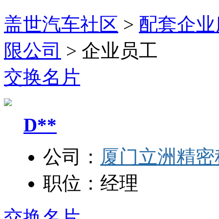
盖世汽车社区
>
配套企业
限公司
>
企业员工
交换名片
D**
公司：
厦门立洲精密
职位：
经理
交换名片