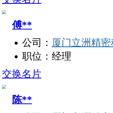
傅**
公司：
厦门立洲精密
职位：
经理
交换名片
陈**