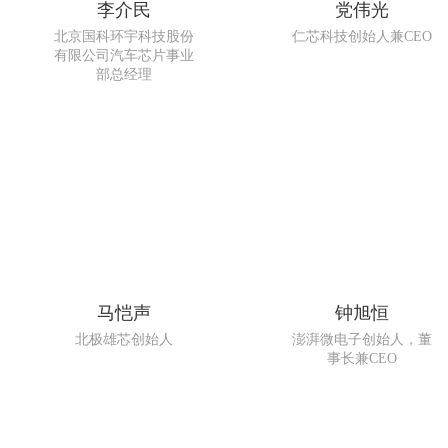
李介民
党伟光
北京国科环宇科技股份
仁芯科技创始人兼CEO
有限公司汽车芯片事业
部总经理
马恺声
钟旭恒
北极雄芯创始人
澎湃微电子创始人，董
事长兼CEO