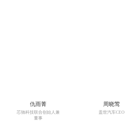
仇雨菁
周晓莺
芯驰科技联合创始人兼
盖世汽车CEO
董事