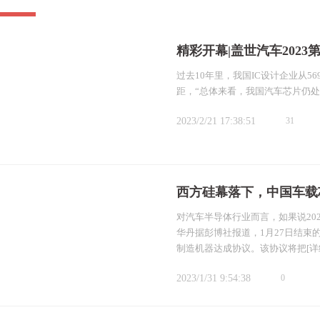
精彩开幕|盖世汽车202
过去10年里，我国IC设计企业从5
距，“总体来看，我国汽车芯片仍处
2023/2/21 17:38:51
31
西方硅幕落下，中国车载芯片
对汽车半导体行业而言，如果说202
华丹据彭博社报道，1月27日结
制造机器达成协议。该协议将把
[详
2023/1/31 9:54:38
0