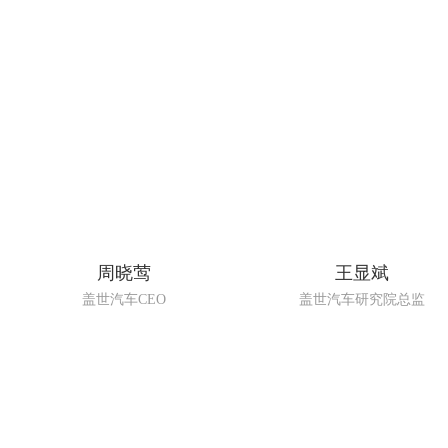
周晓莺
王显斌
盖世汽车CEO
盖世汽车研究院总监