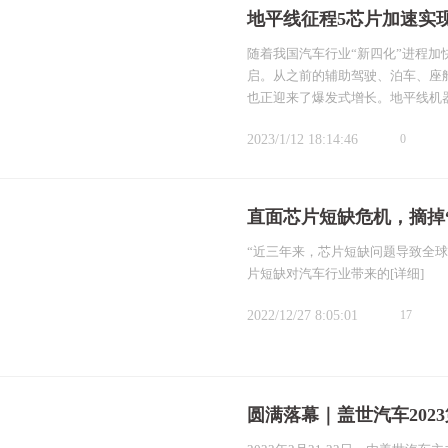
地平线征程5芯片加速实
随着我国汽车行业“新四化”进程
启。从之前的辅助驾驶、泊车、座
也正迎来了爆发式增长。地平线机
2023/1/12 18:14:46
0
直面芯片短缺危机，摘掉
“近三年来，芯片短缺问题导致全球
片短缺对汽车行业带来的
[详细]
2022/12/27 8:05:01
17
圆满落幕｜盖世汽车202